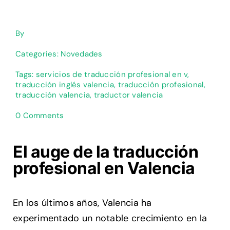
By
Categories:
Novedades
Tags:
servicios de traducción profesional en v
,
traducción inglés valencia
,
traducción profesional
,
traducción valencia
,
traductor valencia
on
0 Comments
La
creciente
demanda
El auge de la traducción
de
profesional en Valencia
servicios
de
traducción
profesional
En los últimos años, Valencia ha
en
experimentado un notable crecimiento en la
Valencia
impulsa