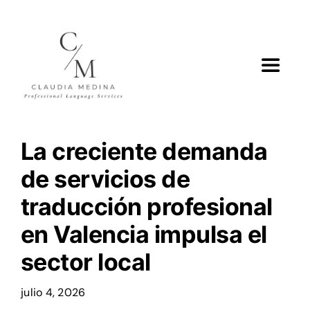
Skip
to
content
Toggle
Navigat
Inicio
La creciente demanda
Traducción
de servicios de
traducción profesional
Clases
en Valencia impulsa el
Sobre Mí
sector local
julio 4, 2026
Portafolio