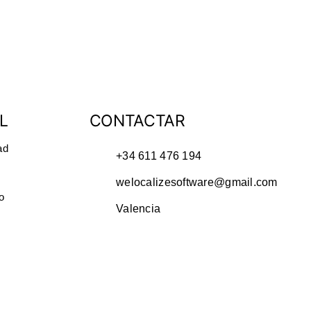
L
CONTACTAR
ad
+34 611 476 194
welocalizesoftware@gmail.com
o
Valencia